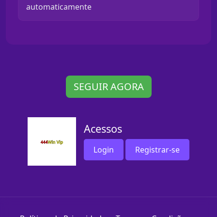
automaticamente
SEGUIR AGORA
Acessos
Login
Registrar-se