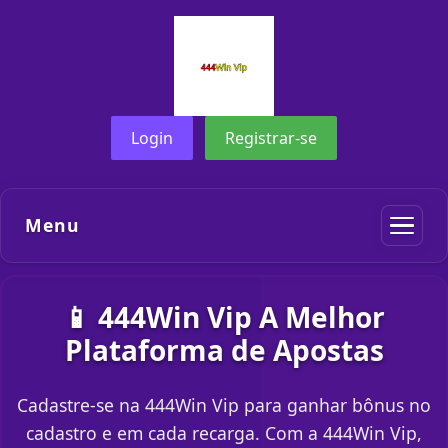
Login
Registrar-se
Menu
📱 444Win Vip A Melhor
Plataforma de Apostas
Cadastre-se na 444Win Vip para ganhar bônus no
cadastro e em cada recarga. Com a 444Win Vip,