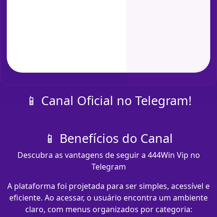
📱 Canal Oficial no Telegram!
📱 Benefícios do Canal
Descubra as vantagens de seguir a 444Win Vip no
Telegram
A plataforma foi projetada para ser simples, acessível e
eficiente. Ao acessar, o usuário encontra um ambiente
claro, com menus organizados por categoria: