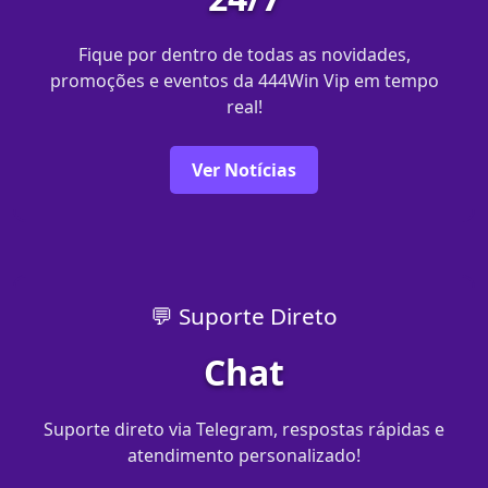
Fique por dentro de todas as novidades,
promoções e eventos da 444Win Vip em tempo
real!
Ver Notícias
💬 Suporte Direto
Chat
Suporte direto via Telegram, respostas rápidas e
atendimento personalizado!