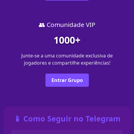
👥 Comunidade VIP
1000+
Junte-se a uma comunidade exclusiva de
jogadores e compartilhe experiências!
Entrar Grupo
📱 Como Seguir no Telegram