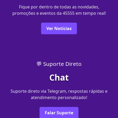
Fique por dentro de todas as novidades,
promoções e eventos da 45555 em tempo real!
Ver Notícias
💬 Suporte Direto
Chat
Suporte direto via Telegram, respostas rápidas e
atendimento personalizado!
Falar Suporte