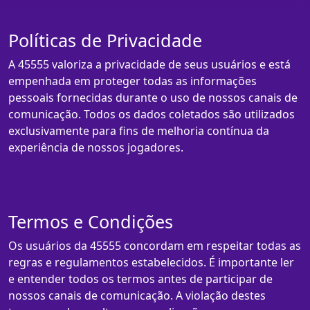
Políticas de Privacidade
A 45555 valoriza a privacidade de seus usuários e está
empenhada em proteger todas as informações
pessoais fornecidas durante o uso de nossos canais de
comunicação. Todos os dados coletados são utilizados
exclusivamente para fins de melhoria contínua da
experiência de nossos jogadores.
Termos e Condições
Os usuários da 45555 concordam em respeitar todas as
regras e regulamentos estabelecidos. É importante ler
e entender todos os termos antes de participar de
nossos canais de comunicação. A violação destes