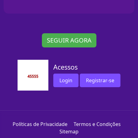
SEGUIR AGORA
Acessos
Login
Registrar-se
Políticas de Privacidade
Termos e Condições
Sitemap