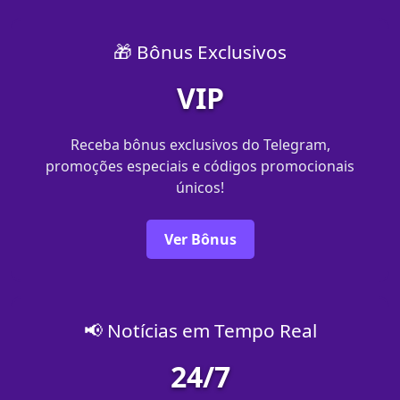
🎁 Bônus Exclusivos
VIP
Receba bônus exclusivos do Telegram,
promoções especiais e códigos promocionais
únicos!
Ver Bônus
📢 Notícias em Tempo Real
24/7