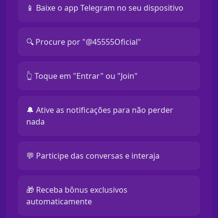
📱 Baixe o app Telegram no seu dispositivo
🔍 Procure por "@45555Oficial"
👆 Toque em "Entrar" ou "Join"
🔔 Ative as notificações para não perder
nada
💬 Participe das conversas e interaja
🎁 Receba bônus exclusivos
automaticamente