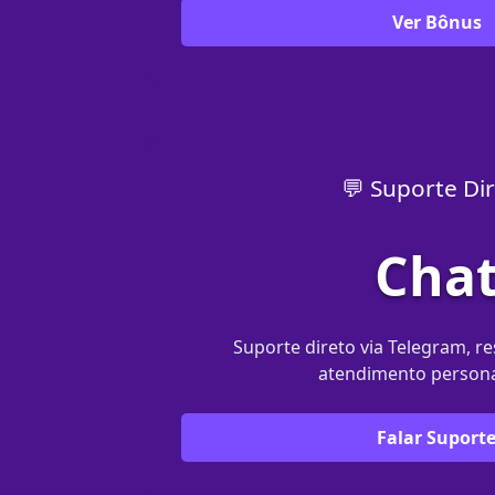
Ver Bônus
💬 Suporte Di
Cha
Suporte direto via Telegram, r
atendimento persona
Falar Suport