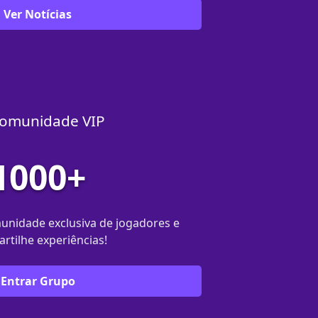
Ver Notícias
Comunidade VIP
1000+
unidade exclusiva de jogadores e
rtilhe experiências!
Entrar Grupo