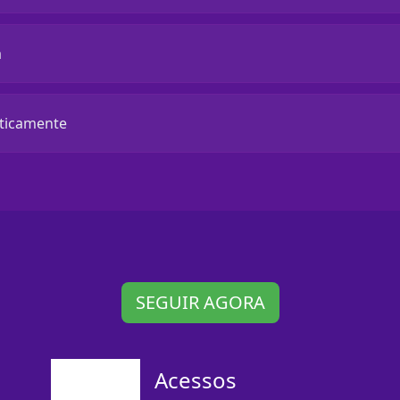
a
aticamente
SEGUIR AGORA
Acessos