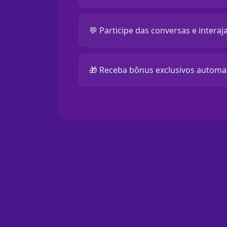
💬 Participe das conversas e interaj
🎁 Receba bônus exclusivos autom