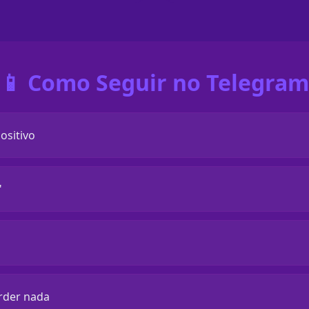
📱 Como Seguir no Telegram
ositivo
"
erder nada