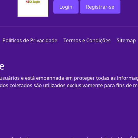
Login
Registrar-se
Políticas de Privacidade
Termos e Condições
Sitemap
de
s usuários e está empenhada em proteger todas as informa
os coletados são utilizados exclusivamente para fins de m