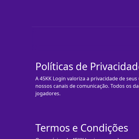
Políticas de Privacida
A 45KK Login valoriza a privacidade de seu
nossos canais de comunicação. Todos os dad
jogadores.
Termos e Condições