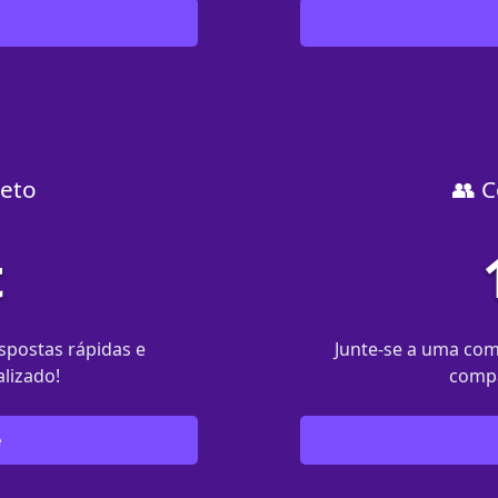
reto
👥 
t
espostas rápidas e
Junte-se a uma com
lizado!
compa
e