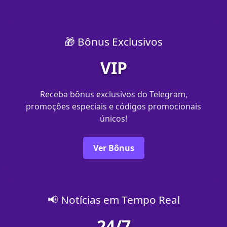
🎁 Bônus Exclusivos
VIP
Receba bônus exclusivos do Telegram,
promoções especiais e códigos promocionais
únicos!
Ver Bônus
📢 Notícias em Tempo Real
24/7