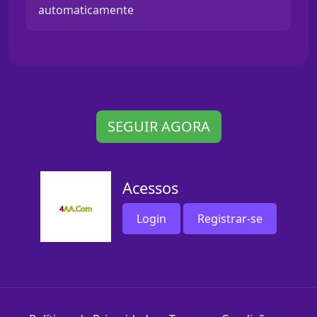
automaticamente
SEGUIR AGORA
Acessos
Login
Registrar-se