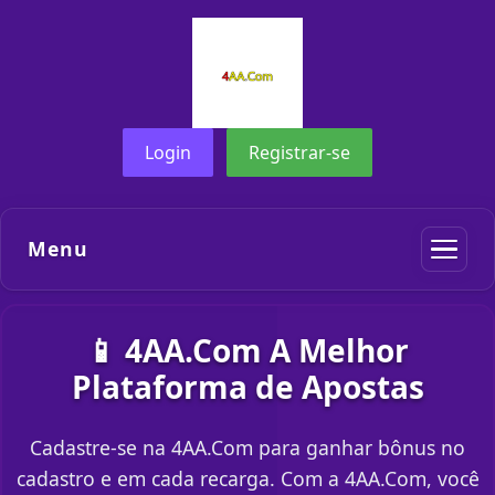
Login
Registrar-se
Menu
📱 4AA.Com A Melhor
Plataforma de Apostas
Cadastre-se na 4AA.Com para ganhar bônus no
cadastro e em cada recarga. Com a 4AA.Com, você