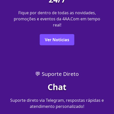
Fique por dentro de todas as novidades,
promoções e eventos da 4AA.Com em tempo
real!
Ver Notícias
💬 Suporte Direto
Chat
Suporte direto via Telegram, respostas rápidas e
atendimento personalizado!