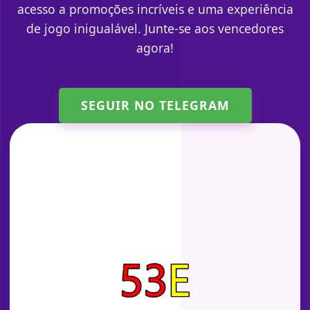
acesso a promoções incríveis e uma experiência
de jogo inigualável. Junte-se aos vencedores
agora!
SEGUIR NO TELEGRAM