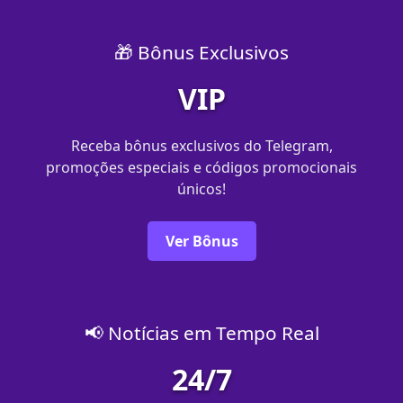
🎁 Bônus Exclusivos
VIP
Receba bônus exclusivos do Telegram,
promoções especiais e códigos promocionais
únicos!
Ver Bônus
📢 Notícias em Tempo Real
24/7