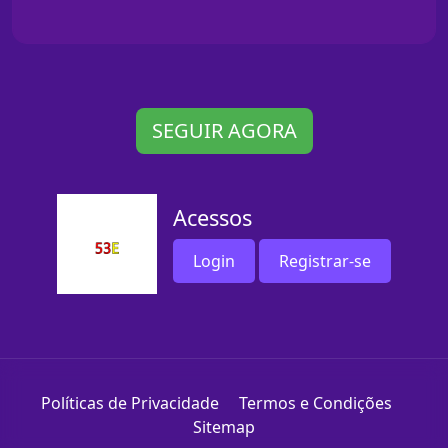
SEGUIR AGORA
Acessos
Login
Registrar-se
Políticas de Privacidade
Termos e Condições
Sitemap