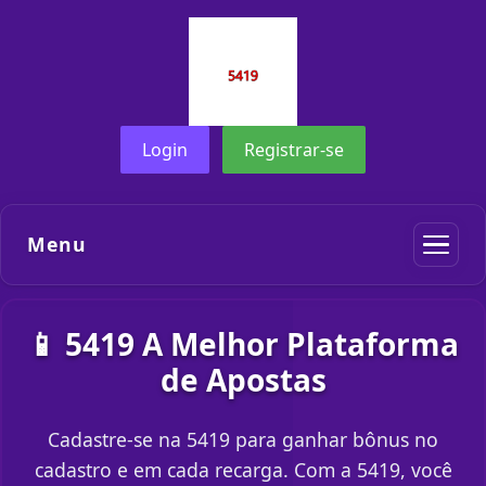
Login
Registrar-se
Menu
📱 5419 A Melhor Plataforma
de Apostas
Cadastre-se na 5419 para ganhar bônus no
cadastro e em cada recarga. Com a 5419, você