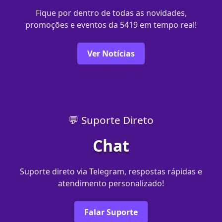
Fique por dentro de todas as novidades,
promoções e eventos da 5419 em tempo real!
Ver Notícias
💬 Suporte Direto
Chat
Suporte direto via Telegram, respostas rápidas e
atendimento personalizado!
Falar Suporte