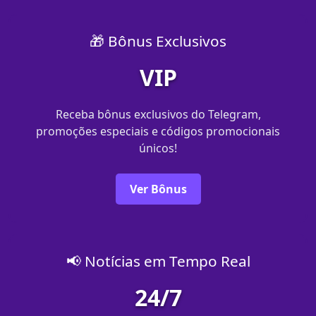
🎁 Bônus Exclusivos
VIP
Receba bônus exclusivos do Telegram,
promoções especiais e códigos promocionais
únicos!
Ver Bônus
📢 Notícias em Tempo Real
24/7