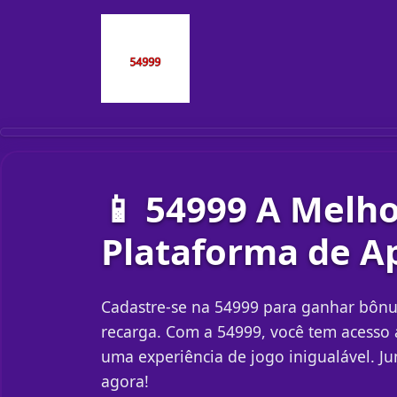
📱 54999 A Melh
Plataforma de A
Cadastre-se na 54999 para ganhar bônu
recarga. Com a 54999, você tem acesso 
uma experiência de jogo inigualável. J
agora!