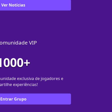
Ver Notícias
Comunidade VIP
1000+
unidade exclusiva de jogadores e
rtilhe experiências!
Entrar Grupo