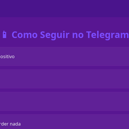
📱 Como Seguir no Telegram
ositivo
erder nada