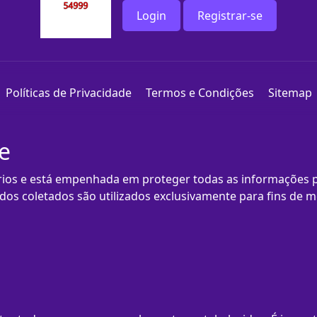
Login
Registrar-se
Políticas de Privacidade
Termos e Condições
Sitemap
de
ários e está empenhada em proteger todas as informações 
os coletados são utilizados exclusivamente para fins de m