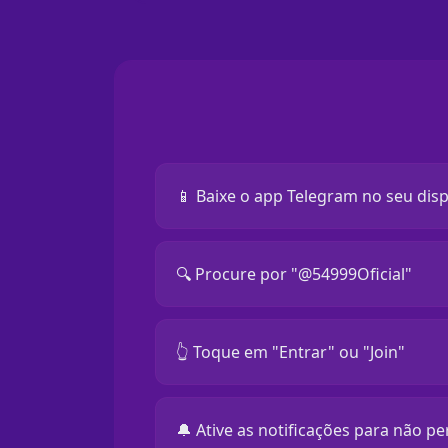
📱 Baixe o app Telegram no seu disp
🔍 Procure por "@54999Oficial"
👆 Toque em "Entrar" ou "Join"
🔔 Ative as notificações para não p