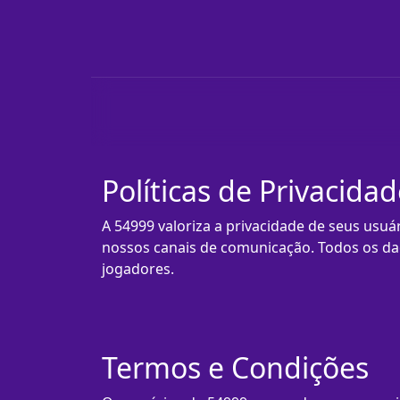
Políticas de Privacida
A 54999 valoriza a privacidade de seus usu
nossos canais de comunicação. Todos os dad
jogadores.
Termos e Condições