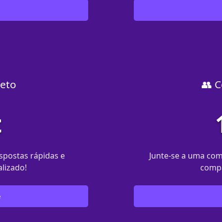
reto
👥 
t
espostas rápidas e
Junte-se a uma com
lizado!
compa
e