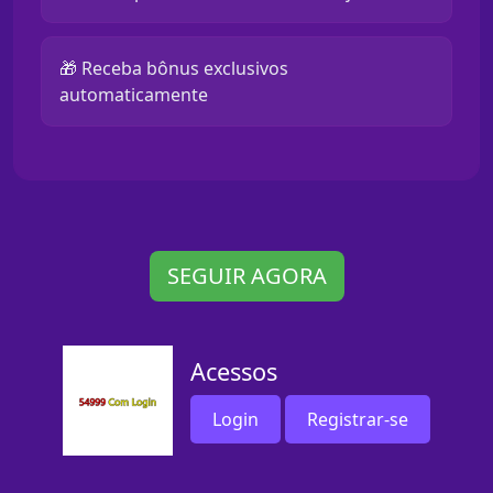
🎁 Receba bônus exclusivos
automaticamente
SEGUIR AGORA
Acessos
Login
Registrar-se