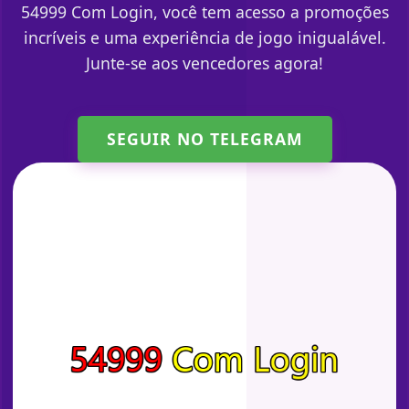
54999 Com Login, você tem acesso a promoções
incríveis e uma experiência de jogo inigualável.
Junte-se aos vencedores agora!
SEGUIR NO TELEGRAM