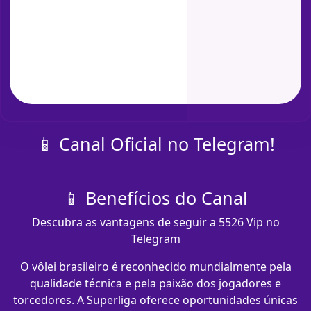
📱 Canal Oficial no Telegram!
📱 Benefícios do Canal
Descubra as vantagens de seguir a 5526 Vip no
Telegram
O vôlei brasileiro é reconhecido mundialmente pela
qualidade técnica e pela paixão dos jogadores e
torcedores. A Superliga oferece oportunidades únicas