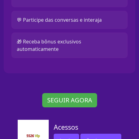
💬 Participe das conversas e interaja
🎁 Receba bônus exclusivos
automaticamente
SEGUIR AGORA
Acessos