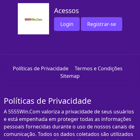
Acessos
Login
Registrar-se
Políticas de Privacidade
Termos e Condições
Sitemap
Políticas de Privacidade
A 5555Win.Com valoriza a privacidade de seus usuários
e está empenhada em proteger todas as informações
pessoais fornecidas durante o uso de nossos canais de
comunicação. Todos os dados coletados são utilizados