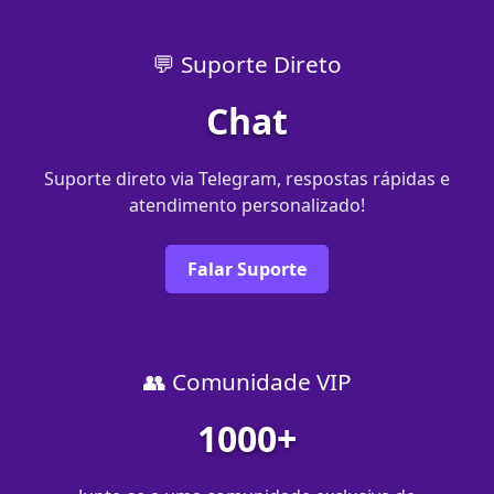
💬 Suporte Direto
Chat
Suporte direto via Telegram, respostas rápidas e
atendimento personalizado!
Falar Suporte
👥 Comunidade VIP
1000+