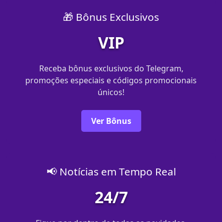
🎁 Bônus Exclusivos
VIP
Receba bônus exclusivos do Telegram,
promoções especiais e códigos promocionais
únicos!
Ver Bônus
📢 Notícias em Tempo Real
24/7