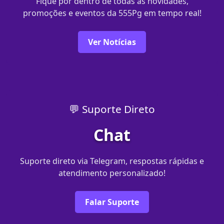
Fique por dentro de todas as novidades,
promoções e eventos da 555Pg em tempo real!
Ver Notícias
💬 Suporte Direto
Chat
Suporte direto via Telegram, respostas rápidas e
atendimento personalizado!
Falar Suporte