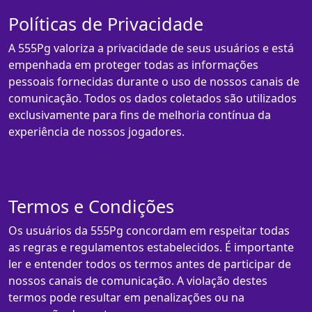
Políticas de Privacidade
A 555Pg valoriza a privacidade de seus usuários e está
empenhada em proteger todas as informações
pessoais fornecidas durante o uso de nossos canais de
comunicação. Todos os dados coletados são utilizados
exclusivamente para fins de melhoria contínua da
experiência de nossos jogadores.
Termos e Condições
Os usuários da 555Pg concordam em respeitar todas
as regras e regulamentos estabelecidos. É importante
ler e entender todos os termos antes de participar de
nossos canais de comunicação. A violação destes
termos pode resultar em penalizações ou na