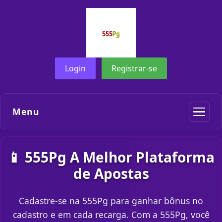
Login
Registrar-se
Menu
📱 555Pg A Melhor Plataforma
de Apostas
Cadastre-se na 555Pg para ganhar bônus no
cadastro e em cada recarga. Com a 555Pg, você