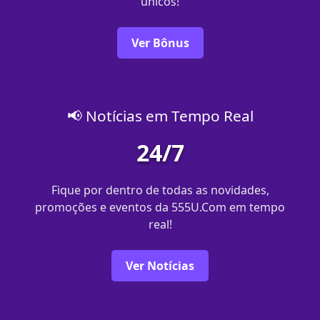
únicos!
Ver Bônus
📢 Notícias em Tempo Real
24/7
Fique por dentro de todas as novidades,
promoções e eventos da 555U.Com em tempo
real!
Ver Notícias