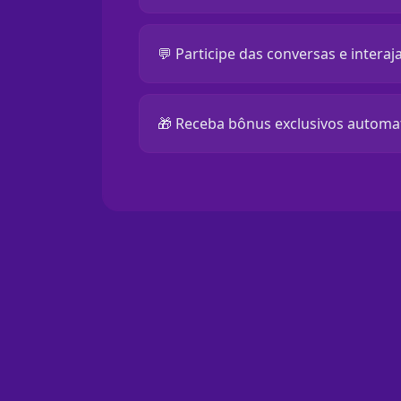
💬 Participe das conversas e interaj
🎁 Receba bônus exclusivos autom