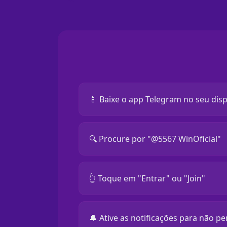
📱 Baixe o app Telegram no seu disp
🔍 Procure por "@5567 WinOficial"
👆 Toque em "Entrar" ou "Join"
🔔 Ative as notificações para não p