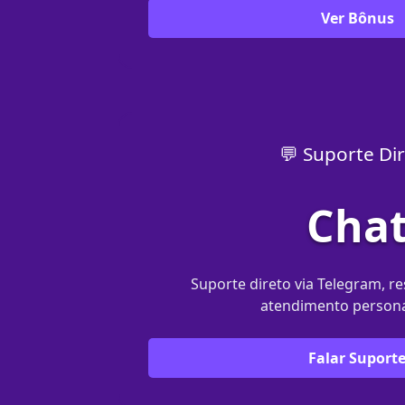
Ver Bônus
💬 Suporte Di
Cha
Suporte direto via Telegram, r
atendimento persona
Falar Suport