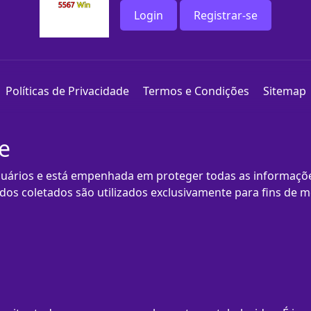
Login
Registrar-se
Políticas de Privacidade
Termos e Condições
Sitemap
de
usuários e está empenhada em proteger todas as informaçõ
os coletados são utilizados exclusivamente para fins de m