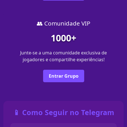
👥 Comunidade VIP
1000+
Junte-se a uma comunidade exclusiva de
jogadores e compartilhe experiências!
Entrar Grupo
📱 Como Seguir no Telegram