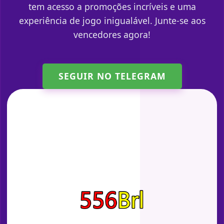
tem acesso a promoções incríveis e uma
experiência de jogo inigualável. Junte-se aos
vencedores agora!
SEGUIR NO TELEGRAM