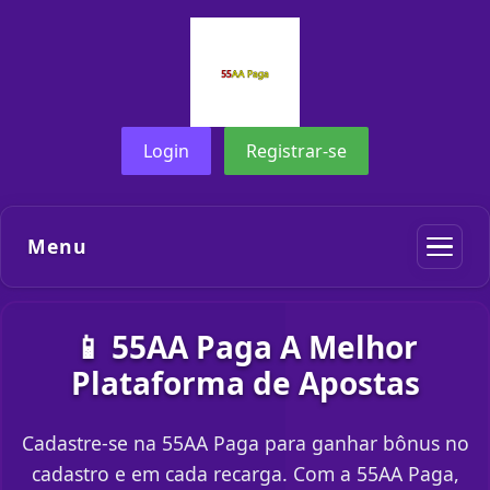
Login
Registrar-se
Menu
📱 55AA Paga A Melhor
Plataforma de Apostas
Cadastre-se na 55AA Paga para ganhar bônus no
cadastro e em cada recarga. Com a 55AA Paga,