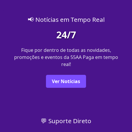
📢 Notícias em Tempo Real
24/7
Fique por dentro de todas as novidades,
promoções e eventos da 55AA Paga em tempo
real!
Ver Notícias
💬 Suporte Direto