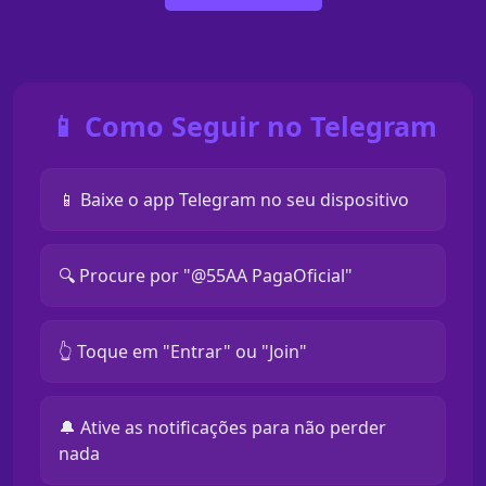
📱 Como Seguir no Telegram
📱 Baixe o app Telegram no seu dispositivo
🔍 Procure por "@55AA PagaOficial"
👆 Toque em "Entrar" ou "Join"
🔔 Ative as notificações para não perder
nada