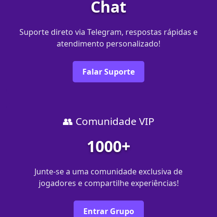
Chat
Suporte direto via Telegram, respostas rápidas e
atendimento personalizado!
Falar Suporte
👥 Comunidade VIP
1000+
Junte-se a uma comunidade exclusiva de
jogadores e compartilhe experiências!
Entrar Grupo