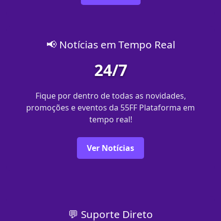
📢 Notícias em Tempo Real
24/7
Fique por dentro de todas as novidades,
promoções e eventos da 55FF Plataforma em
tempo real!
Ver Notícias
💬 Suporte Direto