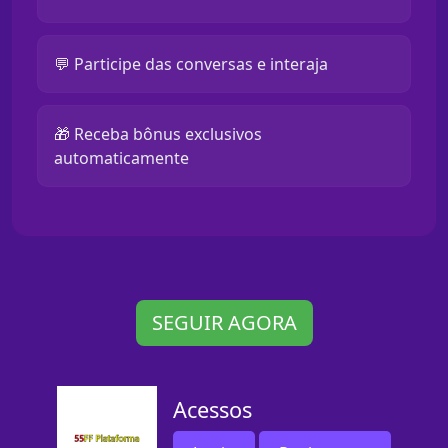
💬 Participe das conversas e interaja
🎁 Receba bônus exclusivos
automaticamente
SEGUIR AGORA
Acessos