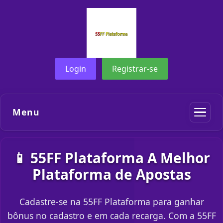
Login
Registrar-se
Menu
📱 55FF Plataforma A Melhor
Plataforma de Apostas
Cadastre-se na 55FF Plataforma para ganhar
bônus no cadastro e em cada recarga. Com a 55FF