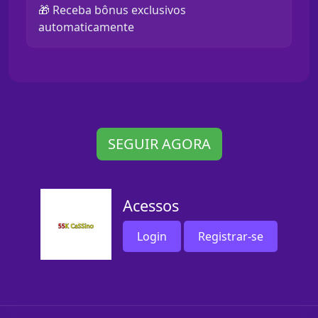
🎁 Receba bônus exclusivos
automaticamente
SEGUIR AGORA
Acessos
Login
Registrar-se