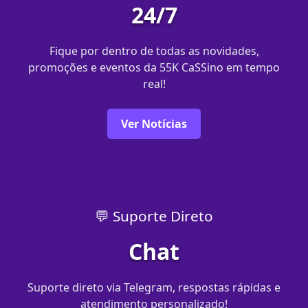
24/7
Fique por dentro de todas as novidades,
promoções e eventos da 55K CaSSino em tempo
real!
Ver Notícias
💬 Suporte Direto
Chat
Suporte direto via Telegram, respostas rápidas e
atendimento personalizado!