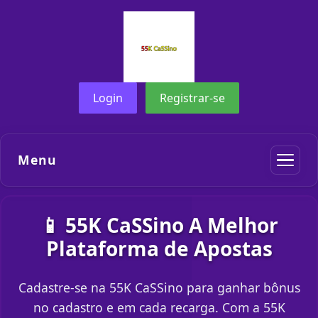
Login
Registrar-se
Menu
📱 55K CaSSino A Melhor
Plataforma de Apostas
Cadastre-se na 55K CaSSino para ganhar bônus
no cadastro e em cada recarga. Com a 55K