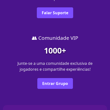
Falar Suporte
👥 Comunidade VIP
1000+
Junte-se a uma comunidade exclusiva de
jogadores e compartilhe experiências!
Entrar Grupo