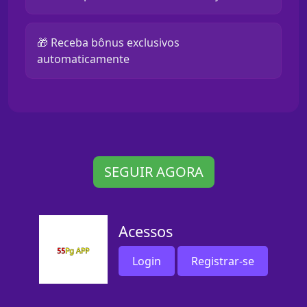
🎁 Receba bônus exclusivos
automaticamente
SEGUIR AGORA
Acessos
Login
Registrar-se