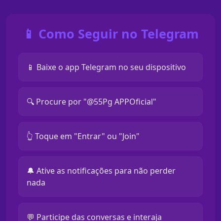
📱 Como Seguir no Telegram
📱 Baixe o app Telegram no seu dispositivo
🔍 Procure por "@55Pg APPOficial"
👆 Toque em "Entrar" ou "Join"
🔔 Ative as notificações para não perder
nada
💬 Participe das conversas e interaja