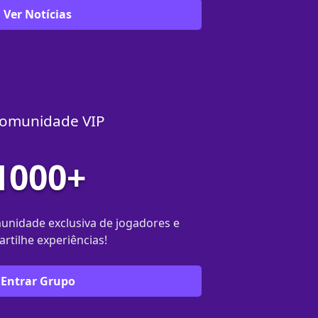
Ver Notícias
Comunidade VIP
1000+
unidade exclusiva de jogadores e
rtilhe experiências!
Entrar Grupo