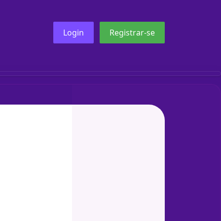
Login
Registrar-se