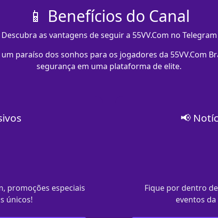
📱 Benefícios do Canal
Descubra as vantagens de seguir a 55VV.Com no Telegram
um paraíso dos sonhos para os jogadores da 55VV.Com Brasi
segurança em uma plataforma de elite.
sivos
📢 Notí
m, promoções especiais
Fique por dentro d
s únicos!
eventos da