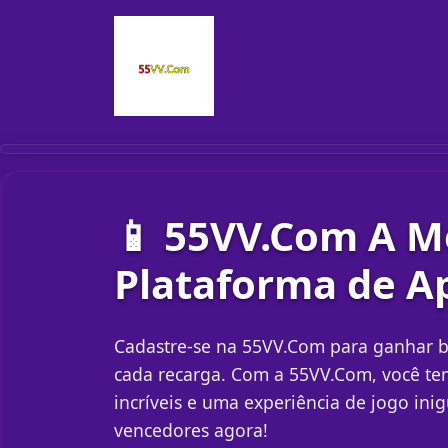
📱 55VV.Com A M
Plataforma de A
Cadastre-se na 55VV.Com para ganhar 
cada recarga. Com a 55VV.Com, você t
incríveis e uma experiência de jogo inig
vencedores agora!