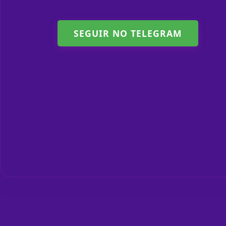
SEGUIR NO TELEGRAM