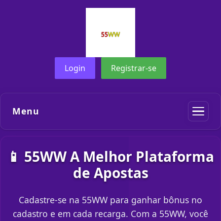
Login
Registrar-se
Menu
📱 55WW A Melhor Plataforma
de Apostas
Cadastre-se na 55WW para ganhar bônus no
cadastro e em cada recarga. Com a 55WW, você