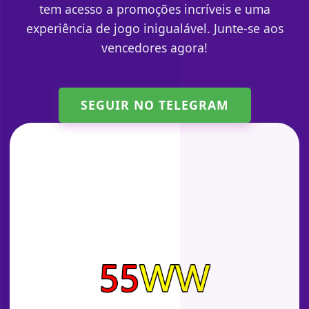
tem acesso a promoções incríveis e uma
experiência de jogo inigualável. Junte-se aos
vencedores agora!
SEGUIR NO TELEGRAM