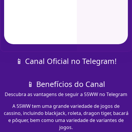
📱 Canal Oficial no Telegram!
📱 Benefícios do Canal
Descubra as vantagens de seguir a 55WW no Telegram
A 55WW tem uma grande variedade de jogos de
cassino, incluindo blackjack, roleta, dragon tiger, bacará
e pôquer, bem como uma variedade de variantes de
jogos.