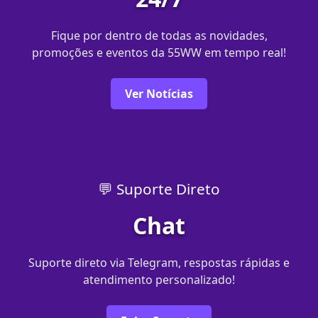
Fique por dentro de todas as novidades,
promoções e eventos da 55WW em tempo real!
Ver Notícias
💬 Suporte Direto
Chat
Suporte direto via Telegram, respostas rápidas e
atendimento personalizado!