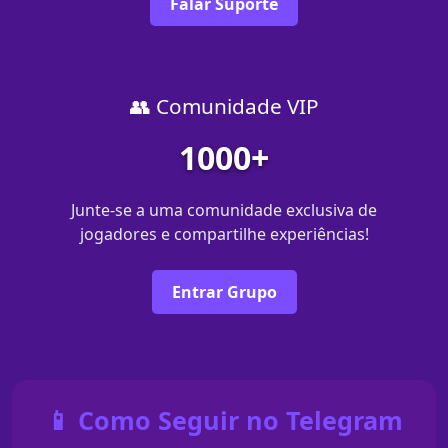
Falar Suporte
👥 Comunidade VIP
1000+
Junte-se a uma comunidade exclusiva de
jogadores e compartilhe experiências!
Entrar Grupo
📱 Como Seguir no Telegram