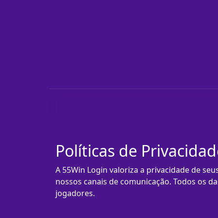
Políticas de Privacida
A 55Win Login valoriza a privacidade de se
nossos canais de comunicação. Todos os dad
jogadores.