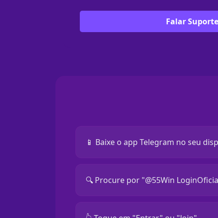
Falar Suport
📱 Baixe o app Telegram no seu disp
🔍 Procure por "@55Win LoginOficia