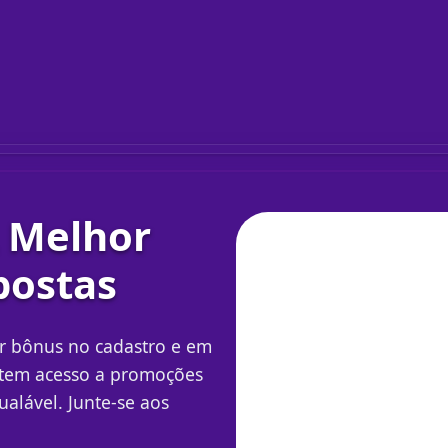
A Melhor
postas
r bônus no cadastro e em
 tem acesso a promoções
ualável. Junte-se aos