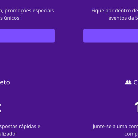
m, promoções especiais
Fique por dentro d
s únicos!
eventos da 
reto
👥 
t
espostas rápidas e
Junte-se a uma com
lizado!
compa