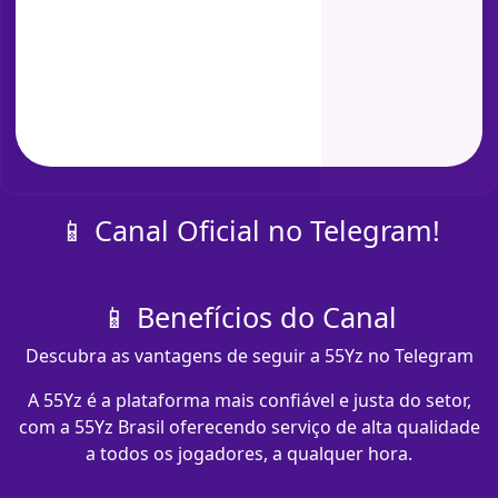
📱 Canal Oficial no Telegram!
📱 Benefícios do Canal
Descubra as vantagens de seguir a 55Yz no Telegram
A 55Yz é a plataforma mais confiável e justa do setor,
com a 55Yz Brasil oferecendo serviço de alta qualidade
a todos os jogadores, a qualquer hora.