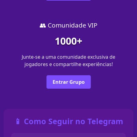
👥 Comunidade VIP
1000+
Junte-se a uma comunidade exclusiva de
jogadores e compartilhe experiências!
Entrar Grupo
📱 Como Seguir no Telegram