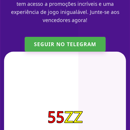
tem acesso a promoções incríveis e uma
experiência de jogo inigualável. Junte-se aos
vencedores agora!
SEGUIR NO TELEGRAM