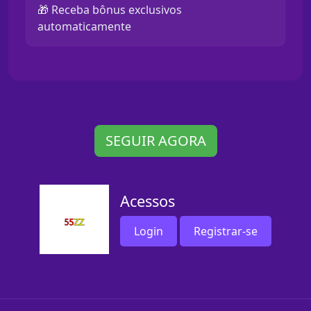
🎁 Receba bônus exclusivos
automaticamente
SEGUIR AGORA
Acessos
Login
Registrar-se