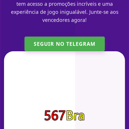
tem acesso a promoções incríveis e uma
experiência de jogo inigualável. Junte-se aos
vencedores agora!
SEGUIR NO TELEGRAM