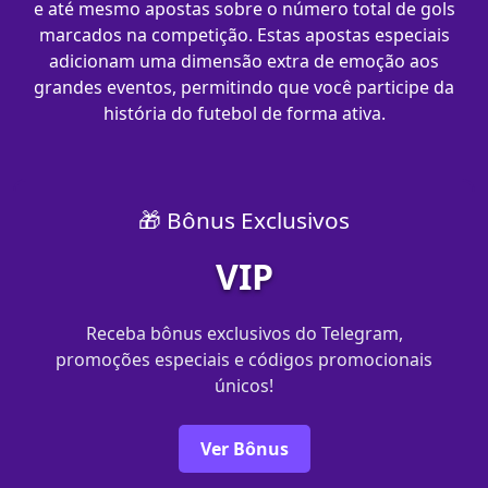
e até mesmo apostas sobre o número total de gols
marcados na competição. Estas apostas especiais
adicionam uma dimensão extra de emoção aos
grandes eventos, permitindo que você participe da
história do futebol de forma ativa.
🎁 Bônus Exclusivos
VIP
Receba bônus exclusivos do Telegram,
promoções especiais e códigos promocionais
únicos!
Ver Bônus