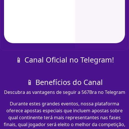
📱 Canal Oficial no Telegram!
📱 Benefícios do Canal
Descubra as vantagens de seguir a 567Bra no Telegram
Durante estes grandes eventos, nossa plataforma
oferece apostas especiais que incluem apostas sobre
qual continente terá mais representantes nas fases
finais, qual jogador será eleito o melhor da competição,