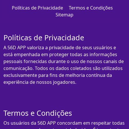
Políticas de Privacidade
Termos e Condições
Sitemap
Políticas de Privacidade
A 56D APP valoriza a privacidade de seus usuários e
está empenhada em proteger todas as informações
pessoais fornecidas durante o uso de nossos canais de
comunicação. Todos os dados coletados são utilizados
exclusivamente para fins de melhoria contínua da
experiência de nossos jogadores.
Termos e Condições
Os usuários da 56D APP concordam em respeitar todas