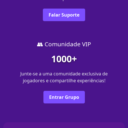
Falar Suporte
👥 Comunidade VIP
1000+
Junte-se a uma comunidade exclusiva de
jogadores e compartilhe experiências!
Entrar Grupo