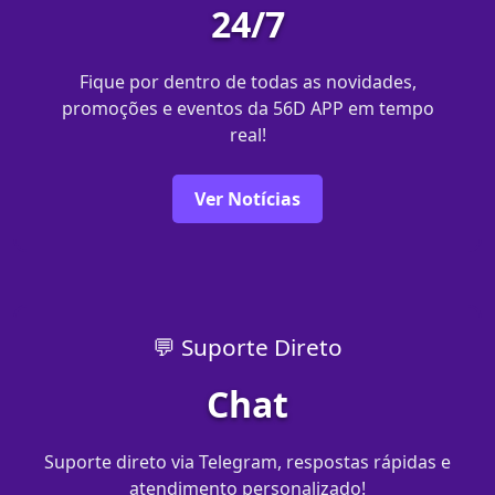
24/7
Fique por dentro de todas as novidades,
promoções e eventos da 56D APP em tempo
real!
Ver Notícias
💬 Suporte Direto
Chat
Suporte direto via Telegram, respostas rápidas e
atendimento personalizado!