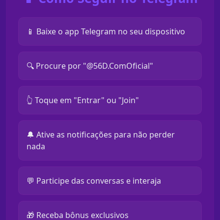
📱 Baixe o app Telegram no seu dispositivo
🔍 Procure por "@56D.ComOficial"
👆 Toque em "Entrar" ou "Join"
🔔 Ative as notificações para não perder
nada
💬 Participe das conversas e interaja
🎁 Receba bônus exclusivos