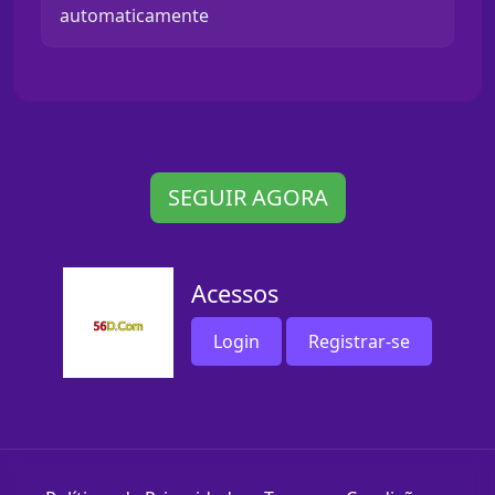
automaticamente
SEGUIR AGORA
Acessos
Login
Registrar-se