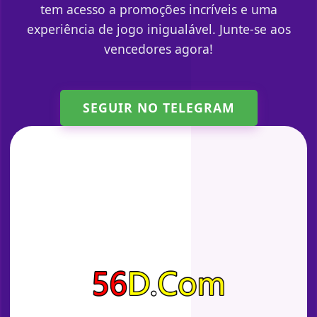
tem acesso a promoções incríveis e uma
experiência de jogo inigualável. Junte-se aos
vencedores agora!
SEGUIR NO TELEGRAM