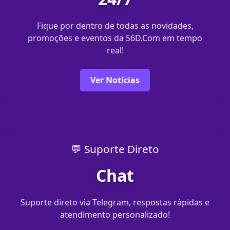
Fique por dentro de todas as novidades,
promoções e eventos da 56D.Com em tempo
real!
Ver Notícias
💬 Suporte Direto
Chat
Suporte direto via Telegram, respostas rápidas e
atendimento personalizado!