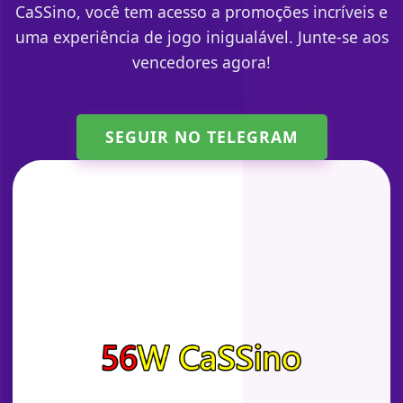
CaSSino, você tem acesso a promoções incríveis e
uma experiência de jogo inigualável. Junte-se aos
vencedores agora!
SEGUIR NO TELEGRAM