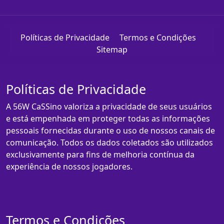
Políticas de Privacidade
Termos e Condições
Sitemap
Políticas de Privacidade
A 56W CaSSino valoriza a privacidade de seus usuários
e está empenhada em proteger todas as informações
pessoais fornecidas durante o uso de nossos canais de
comunicação. Todos os dados coletados são utilizados
exclusivamente para fins de melhoria contínua da
experiência de nossos jogadores.
Termos e Condições