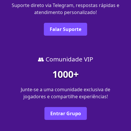
Suporte direto via Telegram, respostas rápidas e
atendimento personalizado!
Falar Suporte
👥 Comunidade VIP
1000+
Junte-se a uma comunidade exclusiva de
jogadores e compartilhe experiências!
Entrar Grupo