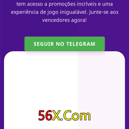
tem acesso a promoções incríveis e uma
experiência de jogo inigualável. Junte-se aos
vencedores agora!
SEGUIR NO TELEGRAM