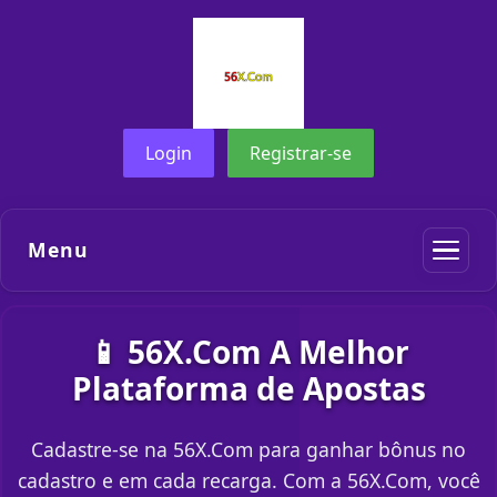
Login
Registrar-se
Menu
📱 56X.Com A Melhor
Plataforma de Apostas
Cadastre-se na 56X.Com para ganhar bônus no
cadastro e em cada recarga. Com a 56X.Com, você