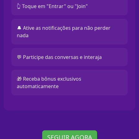
👆 Toque em "Entrar" ou "Join"
🔔 Ative as notificações para não perder
nada
💬 Participe das conversas e interaja
🎁 Receba bônus exclusivos
automaticamente
SEGUIR AGORA