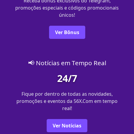
Receba bônus exclusivos do Telegram,
promoções especiais e códigos promocionais
únicos!
Ver Bônus
📢 Notícias em Tempo Real
24/7
Fique por dentro de todas as novidades,
promoções e eventos da 56X.Com em tempo
real!
Ver Notícias