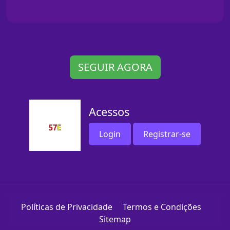
SEGUIR AGORA
Acessos
Login
Registrar-se
Políticas de Privacidade
Termos e Condições
Sitemap