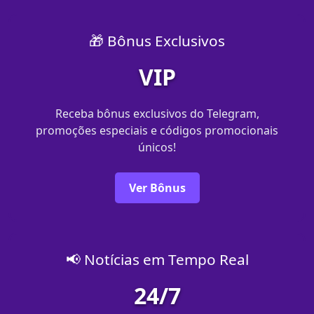
🎁 Bônus Exclusivos
VIP
Receba bônus exclusivos do Telegram,
promoções especiais e códigos promocionais
únicos!
Ver Bônus
📢 Notícias em Tempo Real
24/7