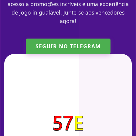
acesso a promoções incríveis e uma experiência
de jogo inigualável. Junte-se aos vencedores
agora!
SEGUIR NO TELEGRAM