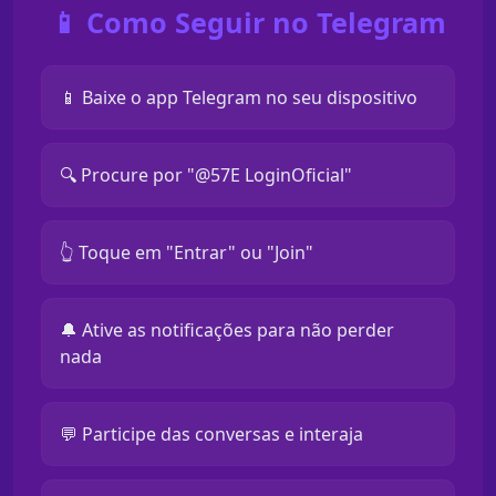
📱 Como Seguir no Telegram
📱 Baixe o app Telegram no seu dispositivo
🔍 Procure por "@57E LoginOficial"
👆 Toque em "Entrar" ou "Join"
🔔 Ative as notificações para não perder
nada
💬 Participe das conversas e interaja