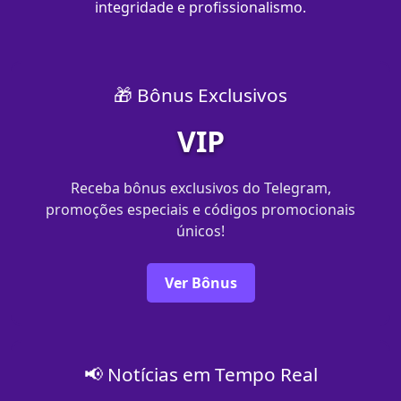
integridade e profissionalismo.
🎁 Bônus Exclusivos
VIP
Receba bônus exclusivos do Telegram,
promoções especiais e códigos promocionais
únicos!
Ver Bônus
📢 Notícias em Tempo Real