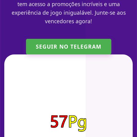
tem acesso a promoções incríveis e uma
experiência de jogo inigualável. Junte-se aos
vencedores agora!
SEGUIR NO TELEGRAM