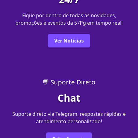
Fique por dentro de todas as novidades,
promoções e eventos da 57Pg em tempo real!
Ver Notícias
💬 Suporte Direto
Chat
Suporte direto via Telegram, respostas rápidas e
atendimento personalizado!