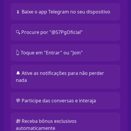
📱 Baixe o app Telegram no seu dispositivo
🔍 Procure por "@57PgOficial"
👆 Toque em "Entrar" ou "Join"
🔔 Ative as notificações para não perder
nada
💬 Participe das conversas e interaja
🎁 Receba bônus exclusivos
automaticamente