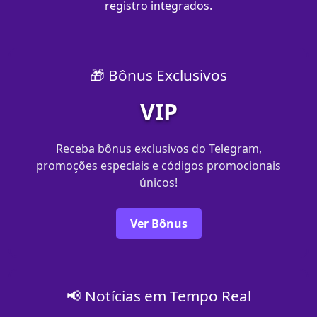
registro integrados.
🎁 Bônus Exclusivos
VIP
Receba bônus exclusivos do Telegram,
promoções especiais e códigos promocionais
únicos!
Ver Bônus
📢 Notícias em Tempo Real