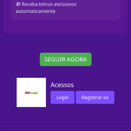
🎁 Receba bônus exclusivos
automaticamente
SEGUIR AGORA
Acessos
Login
Registrar-se