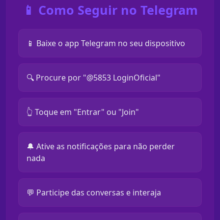
📱 Como Seguir no Telegram
📱 Baixe o app Telegram no seu dispositivo
🔍 Procure por "@5853 LoginOficial"
👆 Toque em "Entrar" ou "Join"
🔔 Ative as notificações para não perder
nada
💬 Participe das conversas e interaja