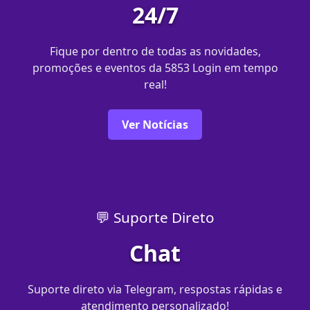
24/7
Fique por dentro de todas as novidades,
promoções e eventos da 5853 Login em tempo
real!
Ver Notícias
💬 Suporte Direto
Chat
Suporte direto via Telegram, respostas rápidas e
atendimento personalizado!