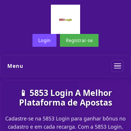
Login
Registrar-se
Menu
📱 5853 Login A Melhor
Plataforma de Apostas
Cadastre-se na 5853 Login para ganhar bônus no
cadastro e em cada recarga. Com a 5853 Login,