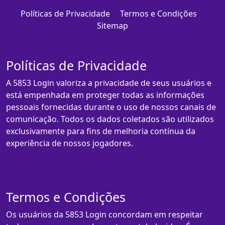
Políticas de Privacidade
Termos e Condições
Sitemap
Políticas de Privacidade
A 5853 Login valoriza a privacidade de seus usuários e
está empenhada em proteger todas as informações
pessoais fornecidas durante o uso de nossos canais de
comunicação. Todos os dados coletados são utilizados
exclusivamente para fins de melhoria contínua da
experiência de nossos jogadores.
Termos e Condições
Os usuários da 5853 Login concordam em respeitar