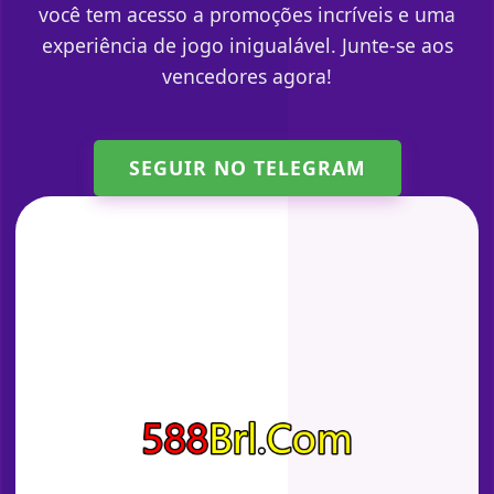
você tem acesso a promoções incríveis e uma
experiência de jogo inigualável. Junte-se aos
vencedores agora!
SEGUIR NO TELEGRAM