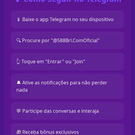
📱 Baixe o app Telegram no seu dispositivo
🔍 Procure por "@588Brl.ComOficial"
👆 Toque em "Entrar" ou "Join"
🔔 Ative as notificações para não perder
nada
💬 Participe das conversas e interaja
🎁 Receba bônus exclusivos