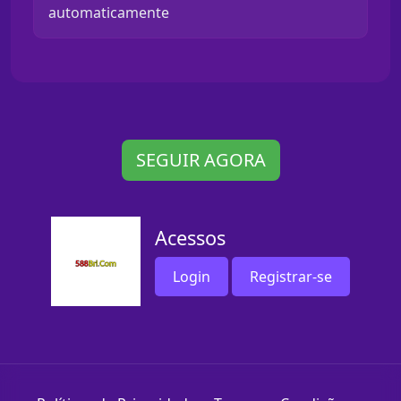
automaticamente
SEGUIR AGORA
Acessos
Login
Registrar-se