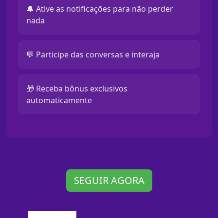
🔔 Ative as notificações para não perder
nada
💬 Participe das conversas e interaja
🎁 Receba bônus exclusivos
automaticamente
SEGUIR AGORA