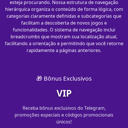
esteja procurando. Nossa estrutura de navegação
hierárquica organiza o conteúdo de forma lógica, com
categorias claramente definidas e subcategorias que
facilitam a descoberta de novos jogos e
funcionalidades. O sistema de navegação inclui
breadcrumbs que mostram sua localização atual,
facilitando a orientação e permitindo que você retorne
rapidamente a páginas anteriores.
🎁 Bônus Exclusivos
VIP
Receba bônus exclusivos do Telegram,
promoções especiais e códigos promocionais
únicos!