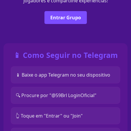
jogadores e compartilhe experiências!
Entrar Grupo
📱 Como Seguir no Telegram
📱 Baixe o app Telegram no seu dispositivo
🔍 Procure por "@59Brl LoginOficial"
👆 Toque em "Entrar" ou "Join"