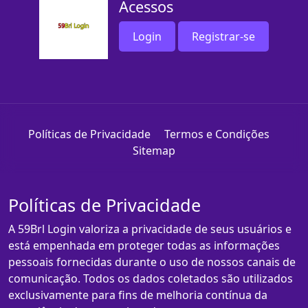
Acessos
Login
Registrar-se
Políticas de Privacidade
Termos e Condições
Sitemap
Políticas de Privacidade
A 59Brl Login valoriza a privacidade de seus usuários e
está empenhada em proteger todas as informações
pessoais fornecidas durante o uso de nossos canais de
comunicação. Todos os dados coletados são utilizados
exclusivamente para fins de melhoria contínua da