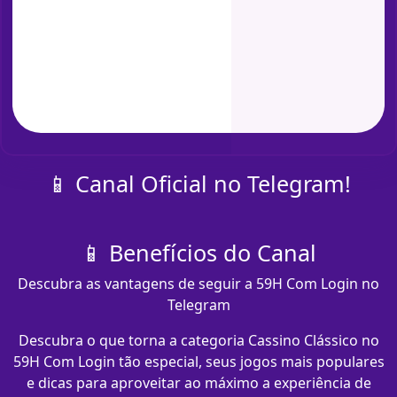
📱 Canal Oficial no Telegram!
📱 Benefícios do Canal
Descubra as vantagens de seguir a 59H Com Login no
Telegram
Descubra o que torna a categoria Cassino Clássico no
59H Com Login tão especial, seus jogos mais populares
e dicas para aproveitar ao máximo a experiência de