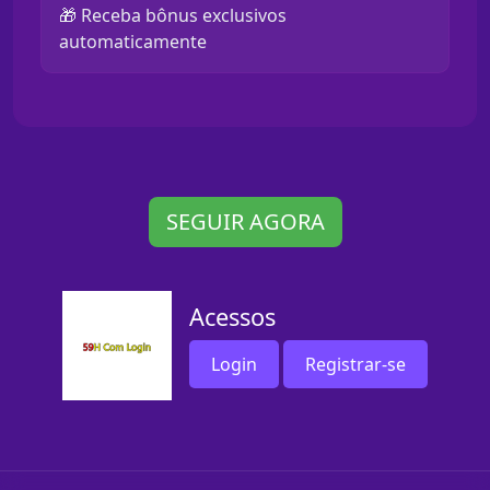
🎁 Receba bônus exclusivos
automaticamente
SEGUIR AGORA
Acessos
Login
Registrar-se