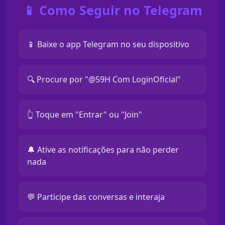
📱 Como Seguir no Telegram
📱 Baixe o app Telegram no seu dispositivo
🔍 Procure por "@59H Com LoginOficial"
👆 Toque em "Entrar" ou "Join"
🔔 Ative as notificações para não perder
nada
💬 Participe das conversas e interaja