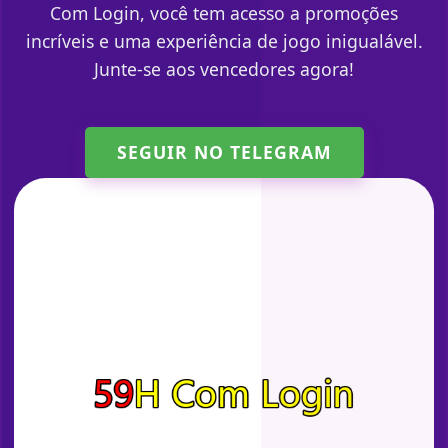
Com Login, você tem acesso a promoções
incríveis e uma experiência de jogo inigualável.
Junte-se aos vencedores agora!
SEGUIR NO TELEGRAM