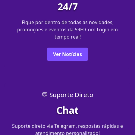
24/7
Fique por dentro de todas as novidades,
promoções e eventos da 59H Com Login em
tempo real!
Ver Notícias
💬 Suporte Direto
Chat
Suporte direto via Telegram, respostas rápidas e
atendimento personalizado!