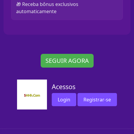
🎁 Receba bônus exclusivos
automaticamente
SEGUIR AGORA
Acessos
Login
Registrar-se