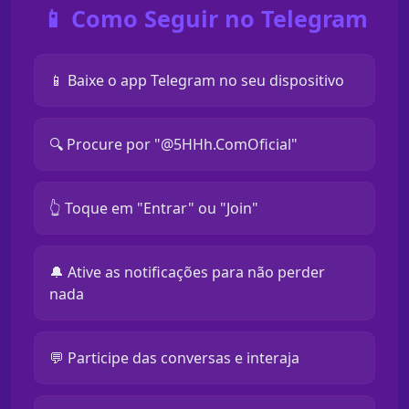
📱 Como Seguir no Telegram
📱 Baixe o app Telegram no seu dispositivo
🔍 Procure por "@5HHh.ComOficial"
👆 Toque em "Entrar" ou "Join"
🔔 Ative as notificações para não perder
nada
💬 Participe das conversas e interaja