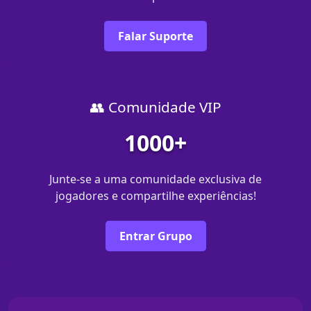
Falar Suporte
👥 Comunidade VIP
1000+
Junte-se a uma comunidade exclusiva de
jogadores e compartilhe experiências!
Entrar Grupo