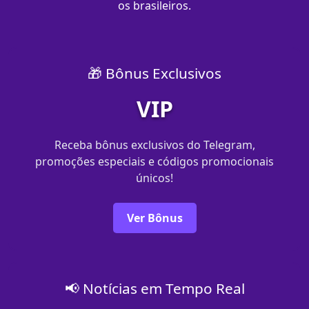
os brasileiros.
🎁 Bônus Exclusivos
VIP
Receba bônus exclusivos do Telegram,
promoções especiais e códigos promocionais
únicos!
Ver Bônus
📢 Notícias em Tempo Real