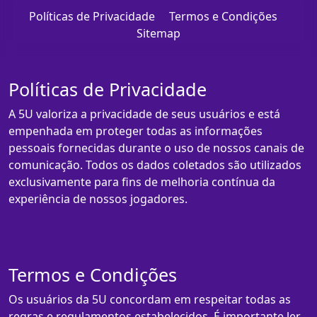
Políticas de Privacidade
Termos e Condições
Sitemap
Políticas de Privacidade
A 5U valoriza a privacidade de seus usuários e está
empenhada em proteger todas as informações
pessoais fornecidas durante o uso de nossos canais de
comunicação. Todos os dados coletados são utilizados
exclusivamente para fins de melhoria contínua da
experiência de nossos jogadores.
Termos e Condições
Os usuários da 5U concordam em respeitar todas as
regras e regulamentos estabelecidos. É importante ler