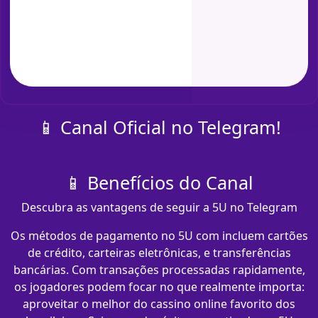
📱 Canal Oficial no Telegram!
📱 Benefícios do Canal
Descubra as vantagens de seguir a 5U no Telegram
Os métodos de pagamento no 5U com​ incluem cartões
de crédito, carteiras eletrônicas, e transferências
bancárias. Com transações processadas rapidamente,
os jogadores podem focar no que realmente importa:
aproveitar o melhor do cassino online favorito dos