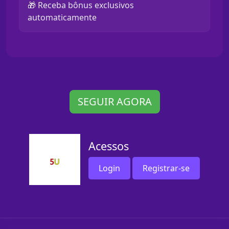
🎁 Receba bônus exclusivos
automaticamente
SEGUIR AGORA
Acessos
Login
Registrar-se