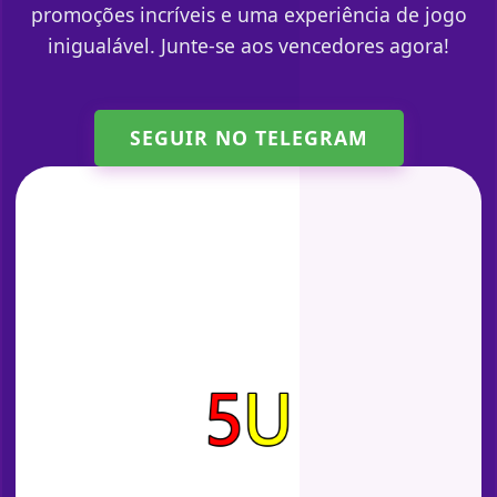
promoções incríveis e uma experiência de jogo
inigualável. Junte-se aos vencedores agora!
SEGUIR NO TELEGRAM