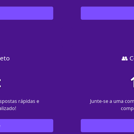
reto
👥 
t
espostas rápidas e
Junte-se a uma com
lizado!
compa
e