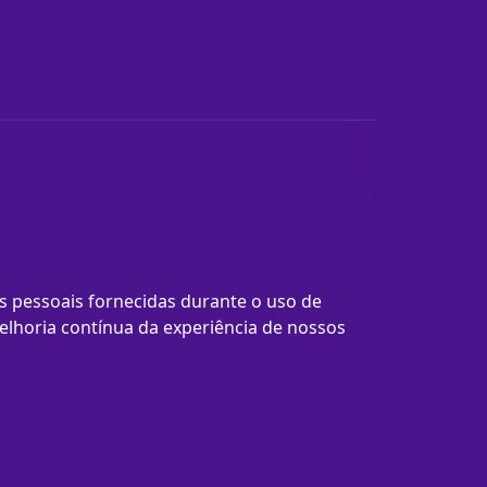
s pessoais fornecidas durante o uso de
elhoria contínua da experiência de nossos