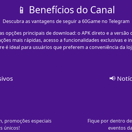
📱 Benefícios do Canal
Descubra as vantagens de seguir a 60Game no Telegram
s opções principais de download: o APK direto e a versão 
zações mais rápidas, acesso a funcionalidades exclusivas e 
re é ideal para usuários que preferem a conveniência da loja
sivos
📢 Notí
m, promoções especiais
Fique por dentro d
s únicos!
eventos d