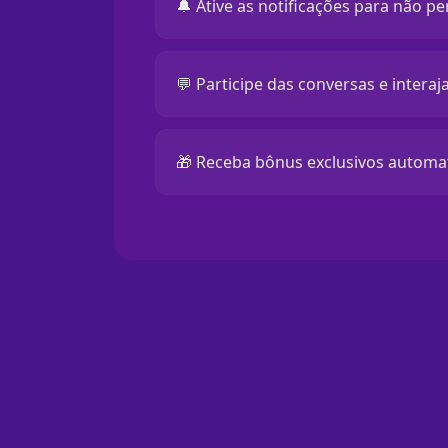
🔔 Ative as notificações para não p
💬 Participe das conversas e interaj
🎁 Receba bônus exclusivos autom