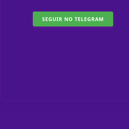
SEGUIR NO TELEGRAM