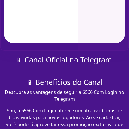
📱 Canal Oficial no Telegram!
📱 Benefícios do Canal
Descubra as vantagens de seguir a 6566 Com Login no
Telegram
Sim, o 6566 Com Login oferece um atrativo bônus de
boas-vindas para novos jogadores. Ao se cadastrar,
você poderá aproveitar essa promoção exclusiva, que