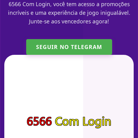
6566 Com Login, você tem acesso a promoções
incríveis e uma experiência de jogo inigualável.
Junte-se aos vencedores agora!
SEGUIR NO TELEGRAM