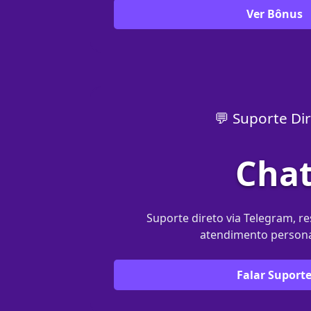
Ver Bônus
💬 Suporte Di
Cha
Suporte direto via Telegram, r
atendimento persona
Falar Suport