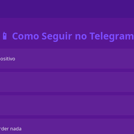
📱 Como Seguir no Telegram
ositivo
erder nada