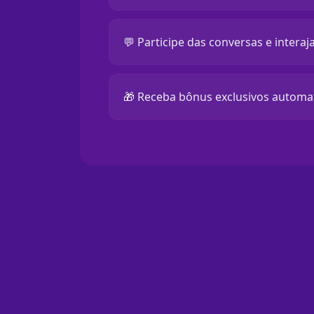
💬 Participe das conversas e interaj
🎁 Receba bônus exclusivos autom