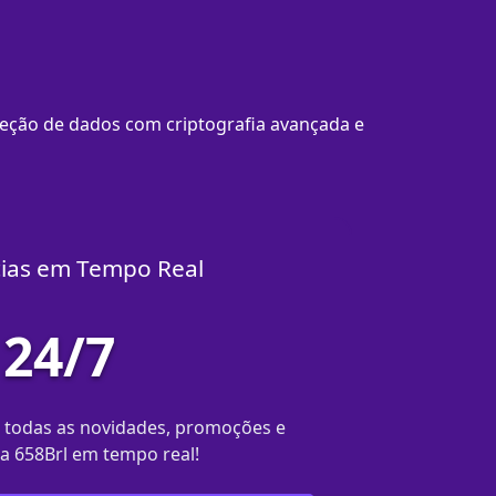
teção de dados com criptografia avançada e
cias em Tempo Real
24/7
e todas as novidades, promoções e
a 658Brl em tempo real!