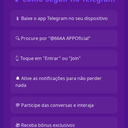
📱 Baixe o app Telegram no seu dispositivo
🔍 Procure por "@66AA APPOficial"
👆 Toque em "Entrar" ou "Join"
🔔 Ative as notificações para não perder
nada
💬 Participe das conversas e interaja
🎁 Receba bônus exclusivos