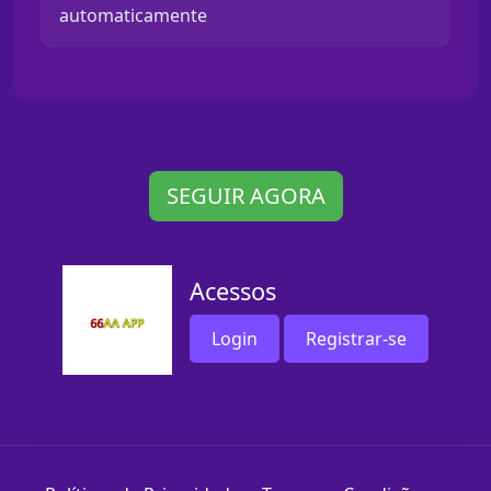
automaticamente
SEGUIR AGORA
Acessos
Login
Registrar-se