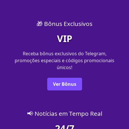
🎁 Bônus Exclusivos
VIP
Receba bônus exclusivos do Telegram,
promoções especiais e códigos promocionais
únicos!
Ver Bônus
📢 Notícias em Tempo Real
24/7