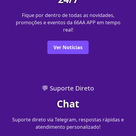
Fique por dentro de todas as novidades,
promoções e eventos da 66AA APP em tempo
real!
Ver Notícias
💬 Suporte Direto
Chat
Suporte direto via Telegram, respostas rápidas e
atendimento personalizado!