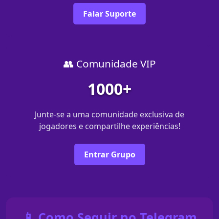
Falar Suporte
👥 Comunidade VIP
1000+
Junte-se a uma comunidade exclusiva de
jogadores e compartilhe experiências!
Entrar Grupo
📱 Como Seguir no Telegram