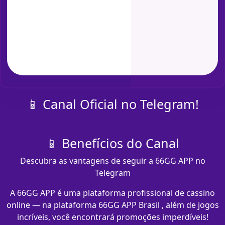
📱 Canal Oficial no Telegram!
📱 Benefícios do Canal
Descubra as vantagens de seguir a 66GG APP no
Telegram
A 66GG APP é uma plataforma profissional de cassino
online — na plataforma 66GG APP Brasil , além de jogos
incríveis, você encontrará promoções imperdíveis!