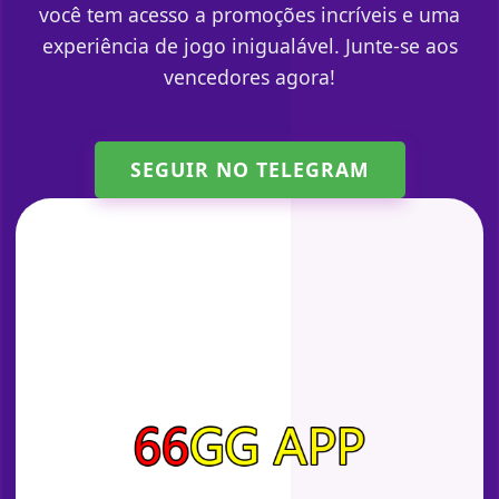
você tem acesso a promoções incríveis e uma
experiência de jogo inigualável. Junte-se aos
vencedores agora!
SEGUIR NO TELEGRAM