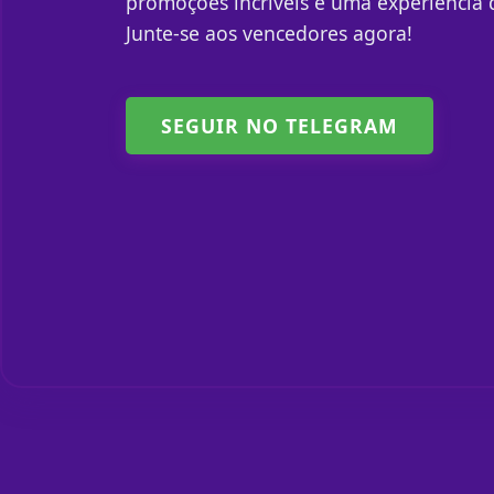
promoções incríveis e uma experiência d
Junte-se aos vencedores agora!
SEGUIR NO TELEGRAM