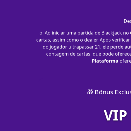
Des
o. Ao iniciar uma partida de Blackjack no
cartas, assim como o dealer. Após verificar
do jogador ultrapassar 21, ele perde a
contagem de cartas, que pode oferec
Plataforma
ofere
🎁 Bônus Exclu
VIP