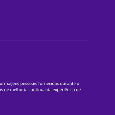
nformações pessoais fornecidas durante o
ns de melhoria contínua da experiência de