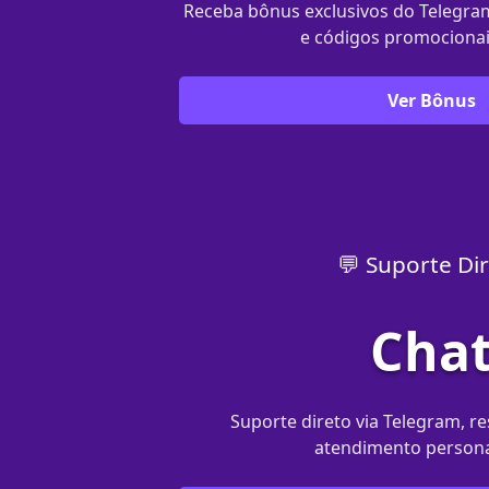
Receba bônus exclusivos do Telegra
e códigos promocionai
Ver Bônus
💬 Suporte Di
Cha
Suporte direto via Telegram, r
atendimento persona