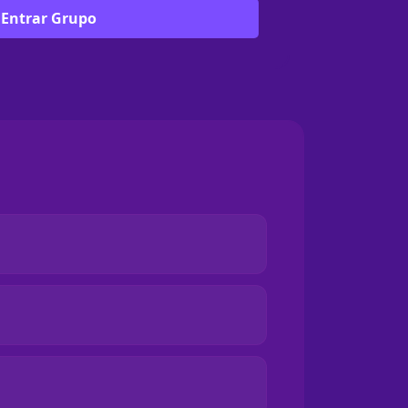
Entrar Grupo