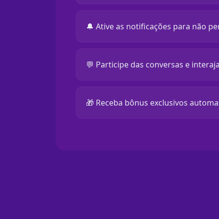
🔔 Ative as notificações para não p
💬 Participe das conversas e interaj
🎁 Receba bônus exclusivos autom