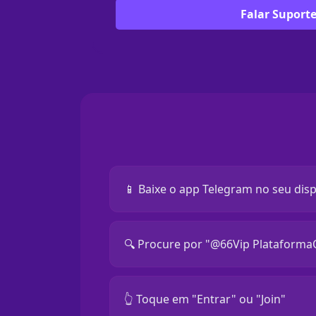
Falar Suport
📱 Baixe o app Telegram no seu disp
🔍 Procure por "@66Vip PlataformaO
👆 Toque em "Entrar" ou "Join"