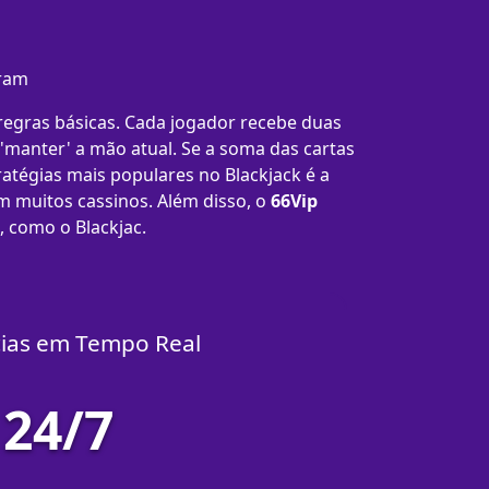
gram
egras básicas. Cada jogador recebe duas
u 'manter' a mão atual. Se a soma das cartas
atégias mais populares no Blackjack é a
 muitos cassinos. Além disso, o
66Vip
, como o Blackjac.
cias em Tempo Real
24/7