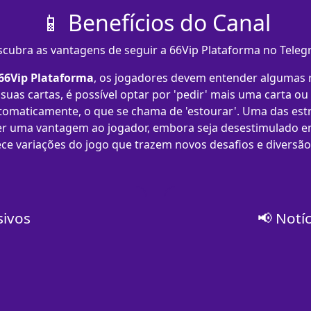
📱 Benefícios do Canal
cubra as vantagens de seguir a 66Vip Plataforma no Tele
66Vip Plataforma
, os jogadores devem entender algumas r
 suas cartas, é possível optar por 'pedir' mais uma carta o
utomaticamente, o que se chama de 'estourar'. Uma das estr
er uma vantagem ao jogador, embora seja desestimulado em
ce variações do jogo que trazem novos desafios e diversão
sivos
📢 Notí