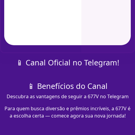
📱 Canal Oficial no Telegram!
📱 Benefícios do Canal
Descubra as vantagens de seguir a 677V no Telegram
Para quem busca diversão e prêmios incríveis, a 677V é
a escolha certa — comece agora sua nova jornada!