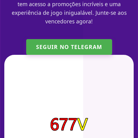
tem acesso a promoções incríveis e uma
experiência de jogo inigualável. Junte-se aos
vencedores agora!
SEGUIR NO TELEGRAM