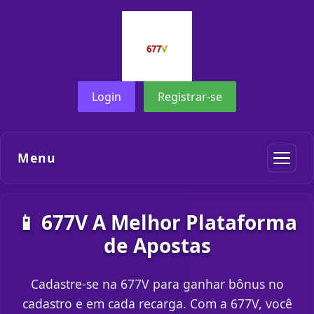
Login
Registrar-se
Menu
📱 677V A Melhor Plataforma
de Apostas
Cadastre-se na 677V para ganhar bônus no
cadastro e em cada recarga. Com a 677V, você