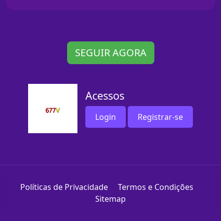
SEGUIR AGORA
Acessos
Login
Registrar-se
Políticas de Privacidade
Termos e Condições
Sitemap