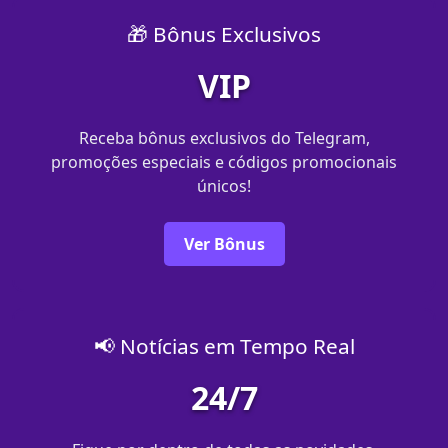
🎁 Bônus Exclusivos
VIP
Receba bônus exclusivos do Telegram,
promoções especiais e códigos promocionais
únicos!
Ver Bônus
📢 Notícias em Tempo Real
24/7