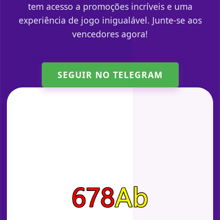
tem acesso a promoções incríveis e uma
experiência de jogo inigualável. Junte-se aos
vencedores agora!
SEGUIR NO TELEGRAM