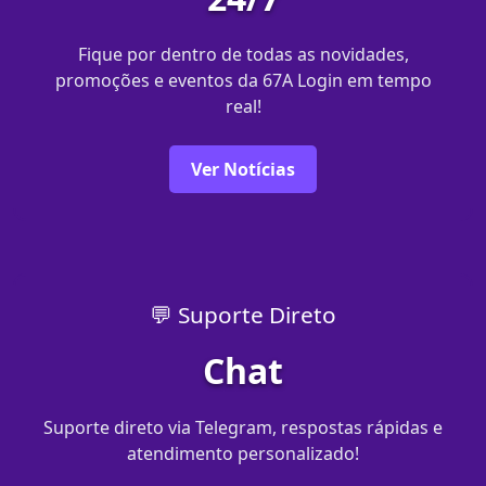
Fique por dentro de todas as novidades,
promoções e eventos da 67A Login em tempo
real!
Ver Notícias
💬 Suporte Direto
Chat
Suporte direto via Telegram, respostas rápidas e
atendimento personalizado!