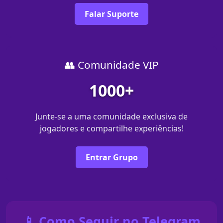
Falar Suporte
👥 Comunidade VIP
1000+
Junte-se a uma comunidade exclusiva de
jogadores e compartilhe experiências!
Entrar Grupo
📱 Como Seguir no Telegram