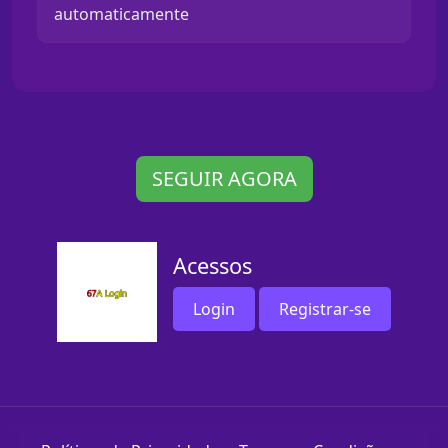
automaticamente
SEGUIR AGORA
Acessos
Login
Registrar-se