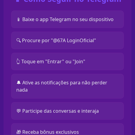
📱 Baixe o app Telegram no seu dispositivo
🔍 Procure por "@67A LoginOficial"
👆 Toque em "Entrar" ou "Join"
🔔 Ative as notificações para não perder
nada
💬 Participe das conversas e interaja
🎁 Receba bônus exclusivos