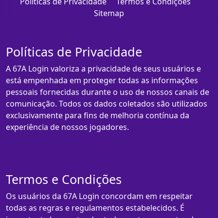
Políticas de Privacidade
Termos e Condições
Sitemap
Políticas de Privacidade
A 67A Login valoriza a privacidade de seus usuários e
está empenhada em proteger todas as informações
pessoais fornecidas durante o uso de nossos canais de
comunicação. Todos os dados coletados são utilizados
exclusivamente para fins de melhoria contínua da
experiência de nossos jogadores.
Termos e Condições
Os usuários da 67A Login concordam em respeitar
todas as regras e regulamentos estabelecidos. É