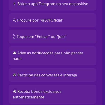
📱 Baixe o app Telegram no seu dispositivo
🔍 Procure por "@67FOficial"
👆 Toque em "Entrar" ou "Join"
🔔 Ative as notificações para não perder
nada
💬 Participe das conversas e interaja
🎁 Receba bônus exclusivos
automaticamente