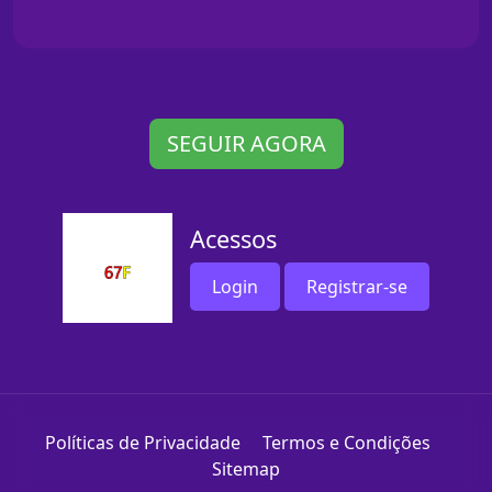
SEGUIR AGORA
Acessos
Login
Registrar-se
Políticas de Privacidade
Termos e Condições
Sitemap