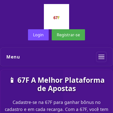
Login
Registrar-se
Menu
📱 67F A Melhor Plataforma
de Apostas
Cadastre-se na 67F para ganhar bônus no
cadastro e em cada recarga. Com a 67F, você tem