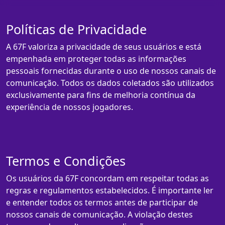
Políticas de Privacidade
A 67F valoriza a privacidade de seus usuários e está
empenhada em proteger todas as informações
pessoais fornecidas durante o uso de nossos canais de
comunicação. Todos os dados coletados são utilizados
exclusivamente para fins de melhoria contínua da
experiência de nossos jogadores.
Termos e Condições
Os usuários da 67F concordam em respeitar todas as
regras e regulamentos estabelecidos. É importante ler
e entender todos os termos antes de participar de
nossos canais de comunicação. A violação destes