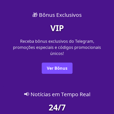
🎁 Bônus Exclusivos
VIP
Receba bônus exclusivos do Telegram,
promoções especiais e códigos promocionais
únicos!
Ver Bônus
📢 Notícias em Tempo Real
24/7