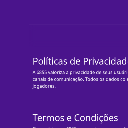
Políticas de Privacida
A 6855 valoriza a privacidade de seus usuá
canais de comunicação. Todos os dados cole
jogadores.
Termos e Condições