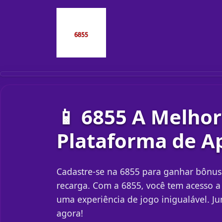
📱 6855 A Melhor
Plataforma de A
Cadastre-se na 6855 para ganhar bônus
recarga. Com a 6855, você tem acesso a
uma experiência de jogo inigualável. J
agora!