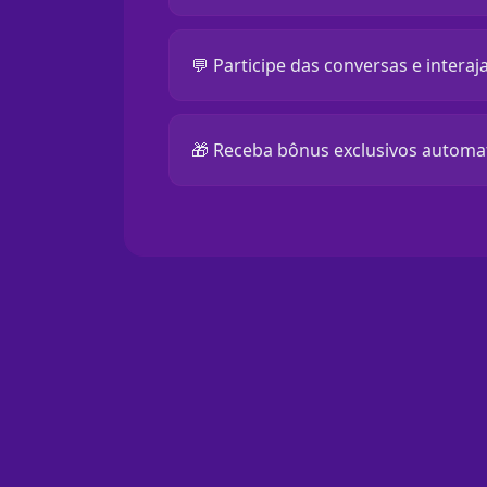
💬 Participe das conversas e interaj
🎁 Receba bônus exclusivos autom