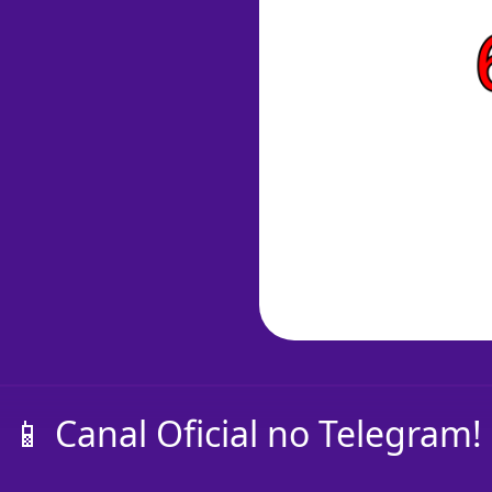
📱 Canal Oficial no Telegram!