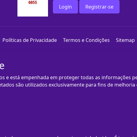
Login
Registrar-se
Políticas de Privacidade
Termos e Condições
Sitemap
de
rios e está empenhada em proteger todas as informações p
tados são utilizados exclusivamente para fins de melhoria