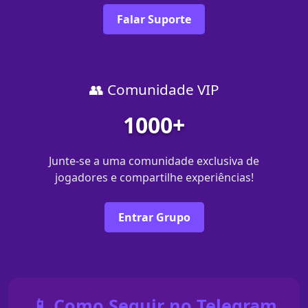
Falar Suporte
👥 Comunidade VIP
1000+
Junte-se a uma comunidade exclusiva de
jogadores e compartilhe experiências!
Entrar Grupo
📱 Como Seguir no Telegram